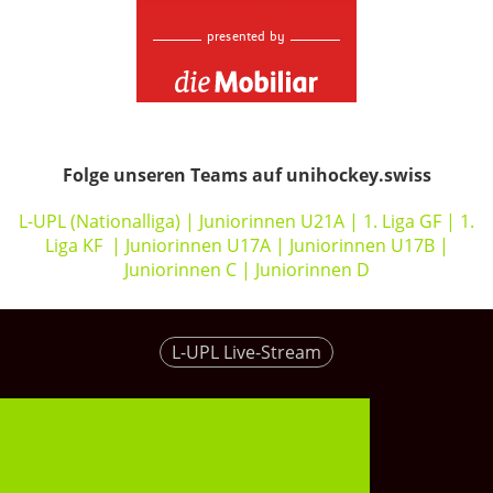
Folge unseren Teams auf unihockey.swiss
L-UPL (Nationalliga)
|
Juniorinnen U21A
|
1. Liga GF
|
1.
Liga KF
|
Juniorinnen U17A
|
Juniorinnen U17B
|
Juniorinnen C
|
Juniorinnen D
L-UPL Live-Stream
Kontakt Geschäftsstelle
Diese Webseite verwendet Cookies.
www.clubdesk.ch
ClubDesk Login