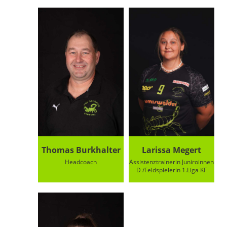
Thomas Burkhalter
Larissa Megert
Headcoach
Assistenztrainerin Juniroinnen
D /Feldspielerin 1.Liga KF