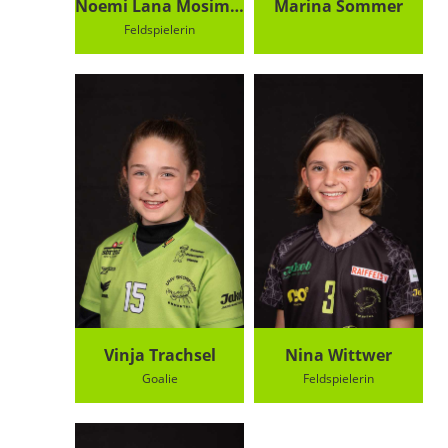
Noemi Lana Mosimann
Marina Sommer
Feldspielerin
Vinja Trachsel
Nina Wittwer
Goalie
Feldspielerin