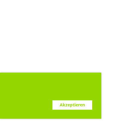
Diese Webseite verwendet Cookies.
www.clubdesk.ch
Ablehnen
Akzeptieren
Sponsoren