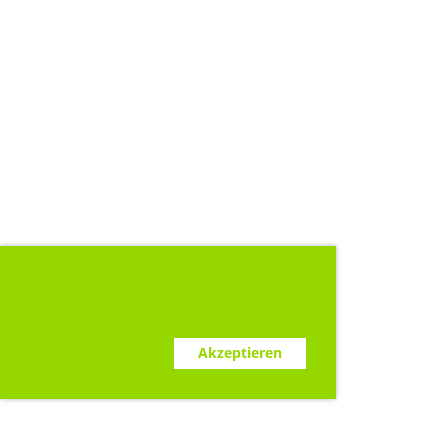
Diese Webseite verwendet Cookies.
www.clubdesk.ch
Ablehnen
Akzeptieren
Sponsoren