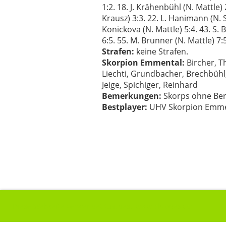
1:2. 18. J. Krähenbühl (N. Mattle) 
Krausz) 3:3. 22. L. Hanimann (N. S
Konickova (N. Mattle) 5:4. 43. S.
6:5. 55. M. Brunner (N. Mattle) 7:
Strafen:
keine Strafen.
Skorpion Emmental:
Bircher, T
Liechti, Grundbacher, Brechbühl
Jeige, Spichiger, Reinhard
Bemerkungen:
Skorps ohne Bergm
Bestplayer:
UHV Skorpion Emment
Diese Webseite verwendet Cookies.
www.clubdesk.ch