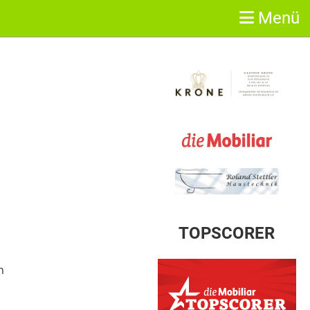
Menü
Sponsoren
TOPSCORER
n
n