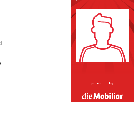
e
d
e
-
.