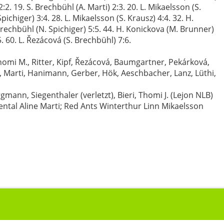
2:2. 19. S. Brechbühl (A. Marti) 2:3. 20. L. Mikaelsson (S.
pichiger) 3:4. 28. L. Mikaelsson (S. Krausz) 4:4. 32. H.
 Brechbühl (N. Spichiger) 5:5. 44. H. Konickova (M. Brunner)
5. 60. L. Řezácová (S. Brechbühl) 7:6.
homi M., Ritter, Kipf, Řezácová, Baumgartner, Pekárková,
, Marti, Hanimann, Gerber, Hök, Aeschbacher, Lanz, Lüthi,
ann, Siegenthaler (verletzt), Bieri, Thomi J. (Lejon NLB)
al Aline Marti; Red Ants Winterthur Linn Mikaelsson