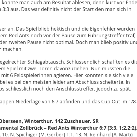
s konnte man auch am Resultat ablesen, denn kurz vor End
m 3:3 aus. Das war definitiv nicht der Start den man sich in
sser an. Das Spiel blieb hektisch und die Eigenfehler wurden
dem Red Ants noch vor der Pause zum Führungstreffer traf,
 der zweiten Pause nicht optimal. Doch man blieb positiv un
er machen.
 regelrechter Schlagabtausch. Schlussendlich schafften es di
em Spiel mit zwei Toren davonzuziehen. Nun mussten die
it 6 Feldspielerinnen agieren. Hier konnten sie sich viele
ei es bei den meisten leider am Abschluss scheiterte. In
ps schliesslich noch den Anschlusstreffer, jedoch zu spät.
appen Niederlage von 6:7 abfinden und das Cup Out im 1/8
Oberseen, Winterthur. 142 Zuschauer. SR
ental Zollbrück – Red Ants Winterthur 6:7 (3:3, 1:2,2:2)
. 10. N. Spichiger (M. Gerber) 1:1. 13. N. Reinhard (A. Marti)