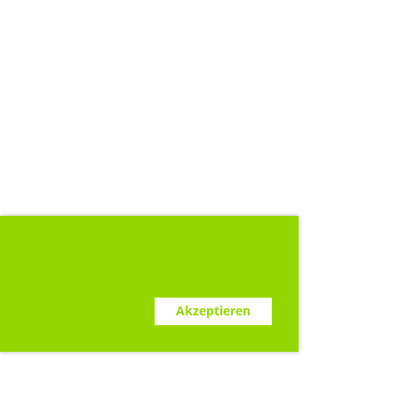
Diese Webseite verwendet Cookies.
www.clubdesk.ch
Ablehnen
Akzeptieren
Sponsoren