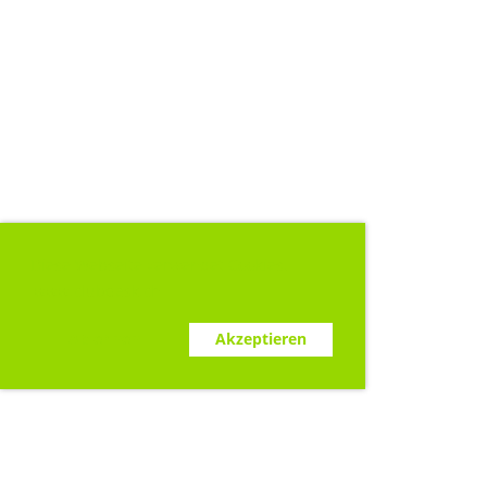
Diese Webseite verwendet Cookies.
www.clubdesk.ch
Ablehnen
Akzeptieren
Sponsoren