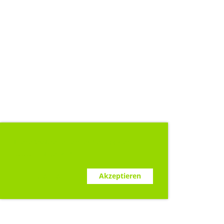
Diese Webseite verwendet Cookies.
www.clubdesk.ch
Ablehnen
Akzeptieren
Sponsoren