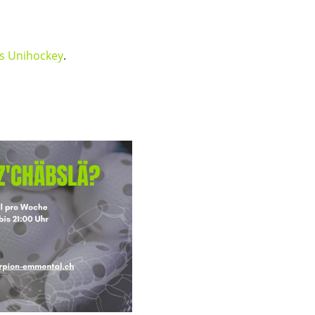
s Unihockey
.