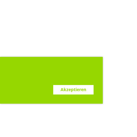
Diese Webseite verwendet Cookies.
www.clubdesk.ch
Ablehnen
Akzeptieren
Sponsoren