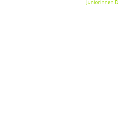
Juniorinnen D
mbach
68/9