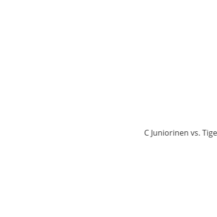
 vs. Tigers Härkingen-Trimbach