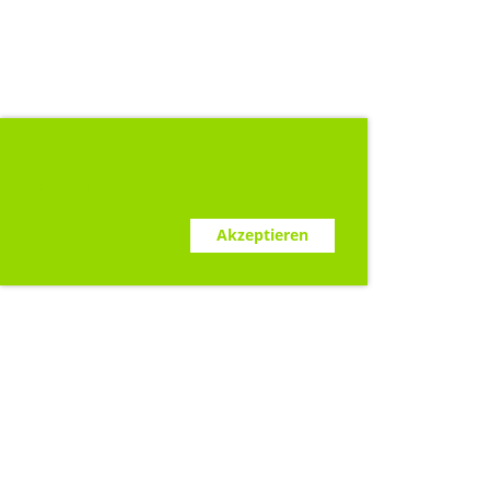
Diese Webseite verwendet Cookies.
www.clubdesk.ch
Ablehnen
Akzeptieren
Sponsoren
A.Probst GmbH