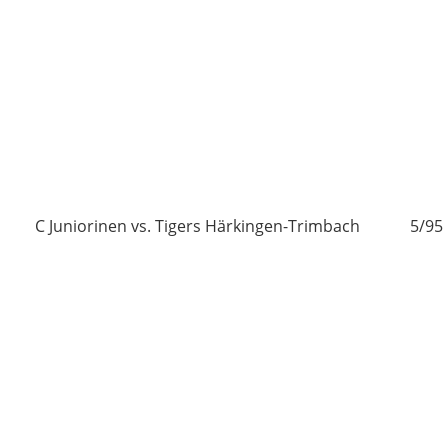
5
C Juniorinen vs. Tigers Härkingen-Trimbach
5/95