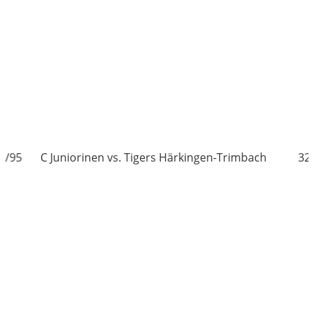
nen vs. Tigers Härkingen-Trimbach
32/95
C Juniorine