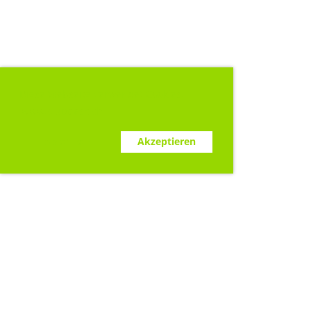
Diese Webseite verwendet Cookies.
www.clubdesk.ch
Ablehnen
Akzeptieren
Sponsoren