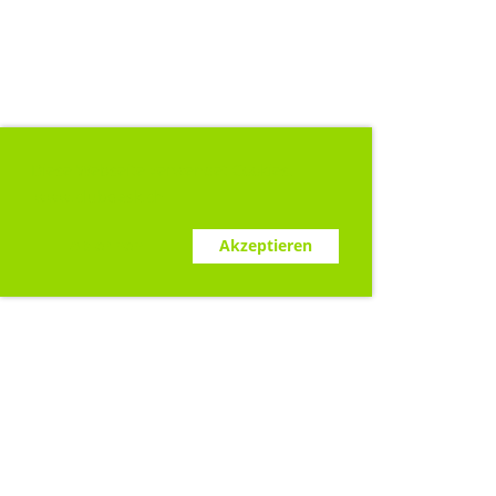
Diese Webseite verwendet Cookies.
www.clubdesk.ch
Ablehnen
Akzeptieren
Sponsoren