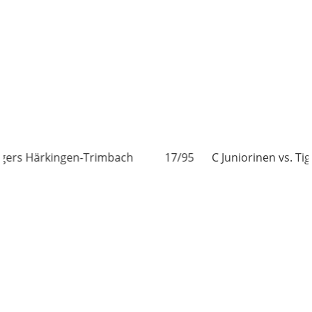
kingen-Trimbach
17/95
C Juniorinen vs. Tigers Härk