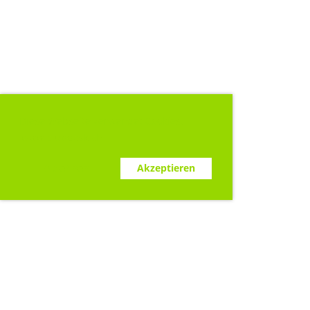
Diese Webseite verwendet Cookies.
www.clubdesk.ch
Ablehnen
Akzeptieren
Sponsoren