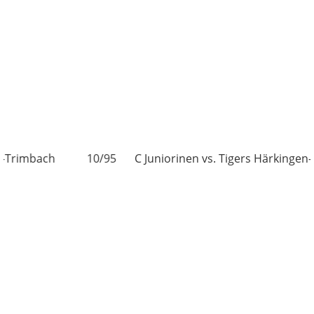
mbach
10/95
C Juniorinen vs. Tigers Härkingen-Trim