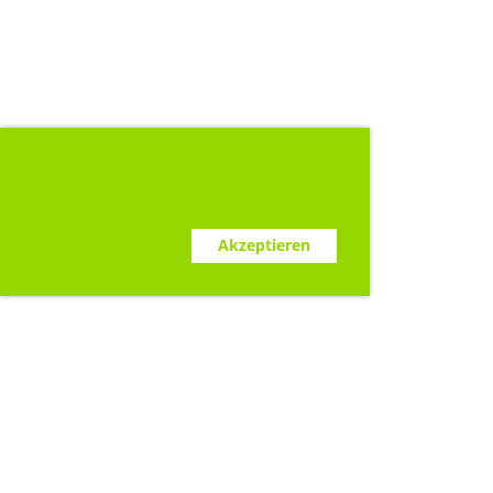
Diese Webseite verwendet Cookies.
www.clubdesk.ch
Ablehnen
Akzeptieren
Sponsoren