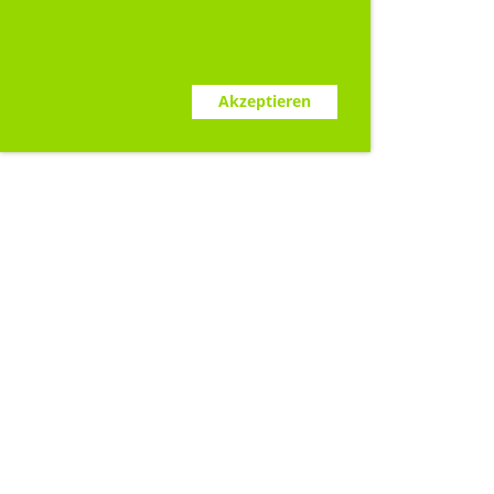
Diese Webseite verwendet Cookies.
www.clubdesk.ch
Ablehnen
Akzeptieren
Sponsoren