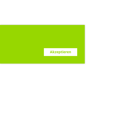
Diese Webseite verwendet Cookies.
www.clubdesk.ch
Ablehnen
Akzeptieren
Sponsoren