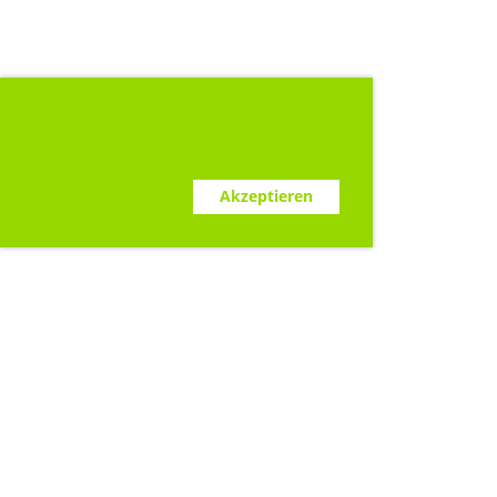
Diese Webseite verwendet Cookies.
www.clubdesk.ch
Ablehnen
Akzeptieren
Sponsoren