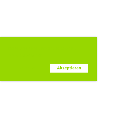
Diese Webseite verwendet Cookies.
www.clubdesk.ch
Ablehnen
Akzeptieren
Sponsoren