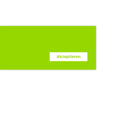
Diese Webseite verwendet Cookies.
www.clubdesk.ch
Ablehnen
Akzeptieren
Sponsoren