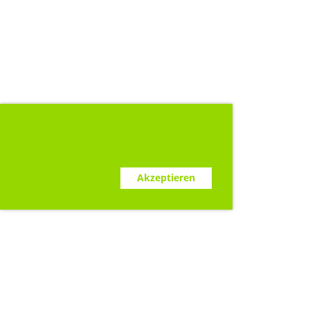
Diese Webseite verwendet Cookies.
www.clubdesk.ch
Ablehnen
Akzeptieren
Sponsoren