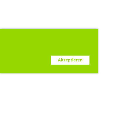
Diese Webseite verwendet Cookies.
www.clubdesk.ch
Ablehnen
Akzeptieren
Sponsoren