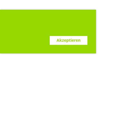
Diese Webseite verwendet Cookies.
www.clubdesk.ch
Ablehnen
Akzeptieren
Sponsoren