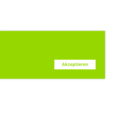
Diese Webseite verwendet Cookies.
www.clubdesk.ch
Ablehnen
Akzeptieren
Sponsoren